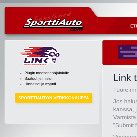
ET
Plugin moottorinohjainlaite
Link 
Säätöohjelmistot
Hinnastot ja myynti
Tuoreimm
SPORTTIAUTON VERKKOKAUPPA
Jos halu
kanssa, 
Varmista,
"Submit 
Vastaamm