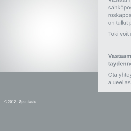
sähköpost
roskapos
on tullut 
Toki voit
Vastaamm
täydenne
Ota yhtey
alueellas
© 2012 - Sporttiauto